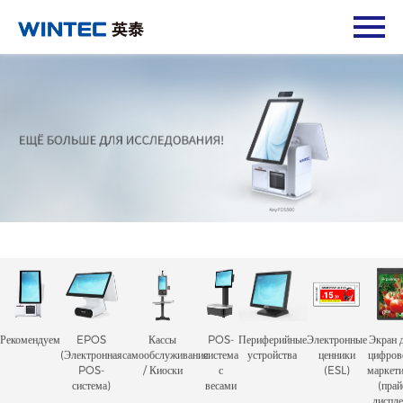
Рекомендуем
EPOS
Кассы
POS-
Периферийные
Электронные
Экран 
(Электронная
самообслуживания
система
устройства
ценники
цифров
POS-
/ Киоски
с
(ESL)
маркети
система)
весами
(прай
диспле